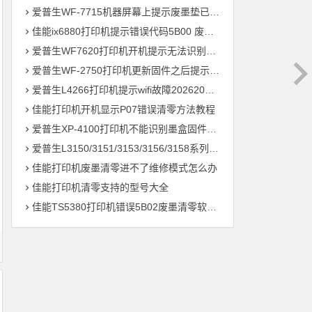
爱普生WF-7715机器屏幕上提示废墨垫已到使用寿命 软件清零快速解决方法
佳能ix6880打印机提示错误代码5B00 废墨收集器已满 快速解决方案
爱普生WF7620打印机开机提示无法识别维护箱刷固件维修
爱普生WF-2750打印机更新固件之后提示墨水匣安装不正确维修教程
爱普生L4266打印机提示wifi故障202620代码维修教程
佳能打印机开机显示P07错误清零方法教程
爱普生XP-4100打印机不能识别墨盒固件更新降级教程
爱普生L3150/3151/3153/3156/3158系列打印机Win 11系统清洗打印头
佳能打印机废墨清零进不了维修模式怎么办
佳能打印机清零支持的型号大全
佳能TS5380打印机错误5B02废墨清零软件下载使用教程