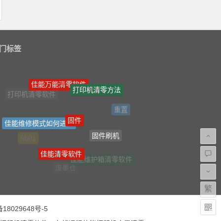
门标签
佳能万能清零软件
打印机清零方法
固件
重置
佳能维修模式如何进入
固件刷机
5b01
佳能清零软件
佳能维护箱清零软件
废墨仓
繁
18029648号-5