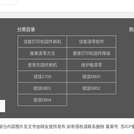
分类目录
热
佳能打印机固件刷机
佳能清零软件
废墨清零方法
惠普打印机固件降级
爱普生固件刷机
维护箱清零
错误1700
错误5B00
错误5B01
错误5B02
错误5B04
站部分内容图片及文字由网友提供发布,如有侵权请联系删除 备案号:
苏ICP备